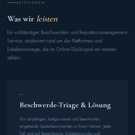
LEISTUNGEN
Was wir
leisten
Ein vollständiger Beschwerden- und Reputationsmanagement-
Service, strukturiert rund um die Plattformen und
Eskalationswege, die im Online-Glücksspiel am meisten
zählen.
01
Beschwerde-Triage & Lösung
Wir empfangen, kategorisieren und beantworten
eingehende Spielerbeschwerden in Ihrem Namen. Jeder
Fall wird auf Berechtigung, Eskalationsrisiko und