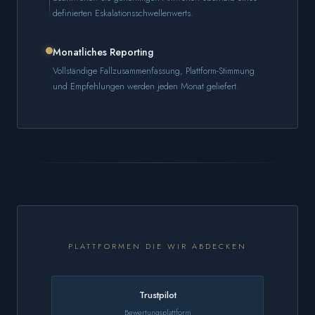
definierten Eskalationsschwellenwerts.
Monatliches Reporting
Vollständige Fallzusammenfassung, Plattform-Stimmung
und Empfehlungen werden jeden Monat geliefert.
PLATTFORMEN DIE WIR ABDECKEN
Trustpilot
Bewertungsplattform