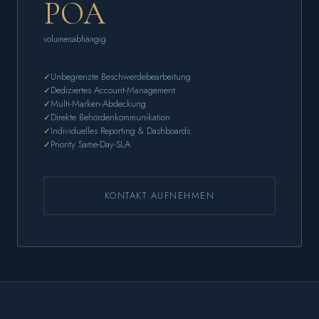
POA
volumenabhängig
Unbegrenzte Beschwerdebearbeitung
Dediziertes Account-Management
Multi-Marken-Abdeckung
Direkte Behördenkommunikation
Individuelles Reporting & Dashboards
Priority Same-Day-SLA
KONTAKT AUFNEHMEN