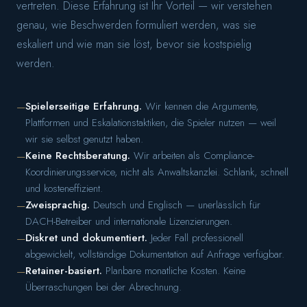
vertreten. Diese Erfahrung ist Ihr Vorteil — wir verstehen
genau, wie Beschwerden formuliert werden, was sie
eskaliert und wie man sie löst, bevor sie kostspielig
werden.
Spielerseitige Erfahrung.
Wir kennen die Argumente,
Plattformen und Eskalationstaktiken, die Spieler nutzen — weil
wir sie selbst genutzt haben.
Keine Rechtsberatung.
Wir arbeiten als Compliance-
Koordinierungsservice, nicht als Anwaltskanzlei. Schlank, schnell
und kosteneffizient.
Zweisprachig.
Deutsch und Englisch — unerlässlich für
DACH-Betreiber und internationale Lizenzierungen.
Diskret und dokumentiert.
Jeder Fall professionell
abgewickelt, vollständige Dokumentation auf Anfrage verfügbar.
Retainer-basiert.
Planbare monatliche Kosten. Keine
Überraschungen bei der Abrechnung.