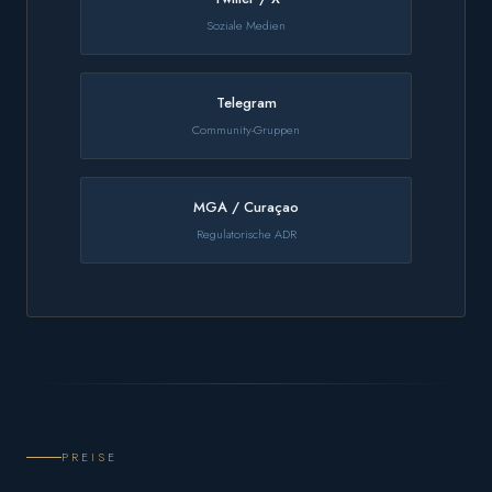
Soziale Medien
Telegram
Community-Gruppen
MGA / Curaçao
Regulatorische ADR
PREISE