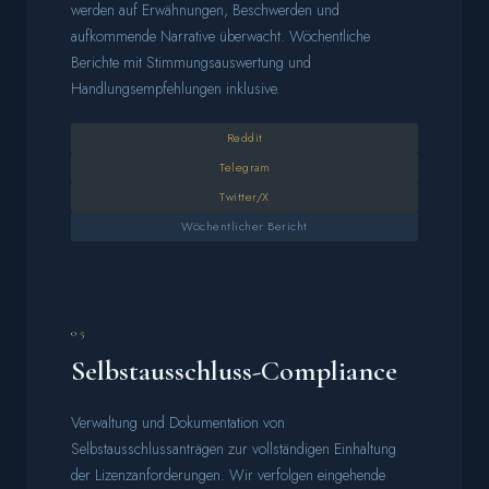
werden auf Erwähnungen, Beschwerden und
aufkommende Narrative überwacht. Wöchentliche
Berichte mit Stimmungsauswertung und
Handlungsempfehlungen inklusive.
Reddit
Telegram
Twitter/X
Wöchentlicher Bericht
05
Selbstausschluss-Compliance
Verwaltung und Dokumentation von
Selbstausschlussanträgen zur vollständigen Einhaltung
der Lizenzanforderungen. Wir verfolgen eingehende