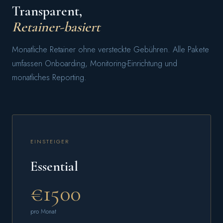
Transparent,
Retainer-basiert
Monatliche Retainer ohne versteckte Gebühren. Alle Pakete
umfassen Onboarding, Monitoring-Einrichtung und
monatliches Reporting.
EINSTEIGER
Essential
€1500
pro Monat