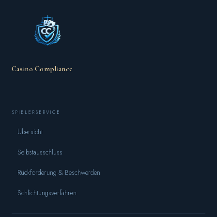
Casino Compliance
SPIELERSERVICE
Übersicht
Selbstausschluss
Rückforderung & Beschwerden
Schlichtungsverfahren