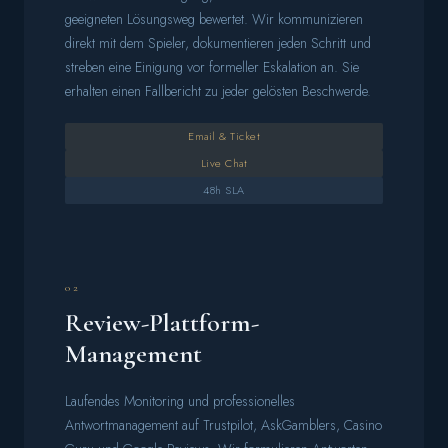
geeigneten Lösungsweg bewertet. Wir kommunizieren
direkt mit dem Spieler, dokumentieren jeden Schritt und
streben eine Einigung vor formeller Eskalation an. Sie
erhalten einen Fallbericht zu jeder gelösten Beschwerde.
Email & Ticket
Live Chat
48h SLA
02
Review-Plattform-
Management
Laufendes Monitoring und professionelles
Antwortmanagement auf Trustpilot, AskGamblers, Casino