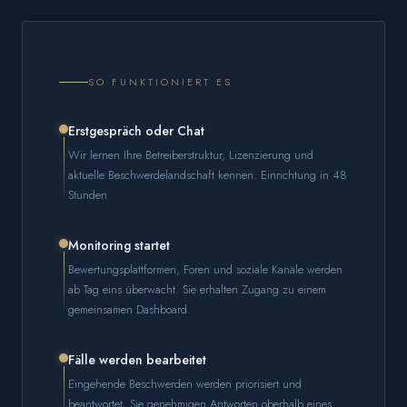
SO FUNKTIONIERT ES
Erstgespräch oder Chat
Wir lernen Ihre Betreiberstruktur, Lizenzierung und
aktuelle Beschwerdelandschaft kennen. Einrichtung in 48
Stunden.
Monitoring startet
Bewertungsplattformen, Foren und soziale Kanäle werden
ab Tag eins überwacht. Sie erhalten Zugang zu einem
gemeinsamen Dashboard.
Fälle werden bearbeitet
Eingehende Beschwerden werden priorisiert und
beantwortet. Sie genehmigen Antworten oberhalb eines