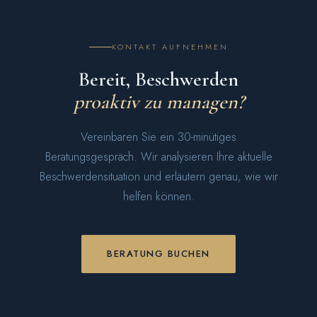
KONTAKT AUFNEHMEN
Bereit, Beschwerden
proaktiv zu managen?
Vereinbaren Sie ein 30-minütiges
Beratungsgespräch. Wir analysieren Ihre aktuelle
Beschwerdensituation und erläutern genau, wie wir
helfen können.
BERATUNG BUCHEN