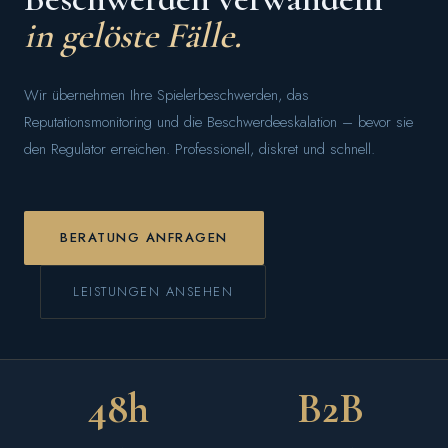
in gelöste Fälle.
Wir übernehmen Ihre Spielerbeschwerden, das
Reputationsmonitoring und die Beschwerdeeskalation – bevor sie
den Regulator erreichen. Professionell, diskret und schnell.
BERATUNG ANFRAGEN
LEISTUNGEN ANSEHEN
48h
B2B